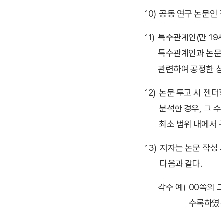
10)
공동 연구 논문인 
11)
특수관계인(만 19
특수관계인과 논문 
관련하여 공정한 심
12)
논문 투고 시 젠더혁
분석한 경우, 그 
최소 범위 내에서 
13)
저자는 논문 작성 
다음과 같다.
각주 예)
00쪽의 
수록하였