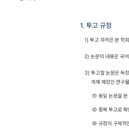
1. 투고 규정
1)
투고 자격은 본 학회
2)
논문의 내용은 국어
3)
투고할 논문은 독창
게재 예정인 연구물
①
동일 논문을 본
②
중복 투고로 확
③
규정의 구체적인