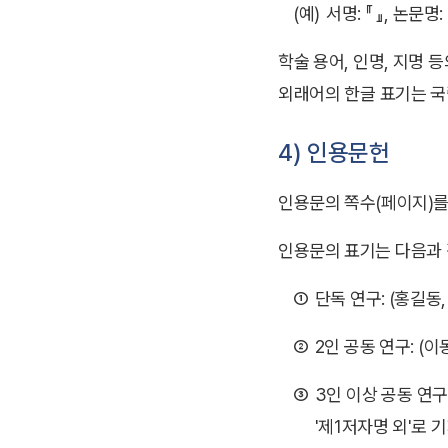
(예)
서명: 『 』, 논문명: 「
학술 용어, 인명, 지명 
외래어의 한글 표기는 국
4) 인용문헌
인용문의 쪽수(페이지)를
인용문의 표기는 다음과 
①
단독 연구: (홍길동, 19
②
2인 공동 연구: (이몽룡
③
3인 이상 공동 연구
'제1저자명 외'로 기재