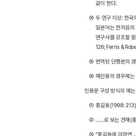
같이 한다.
④
두 연구 이상: 한국
일본어는 한자음의 
연구사를 강조할 필요가
126; Ferris & Rob
⑤
번역된 단행본의 경우
⑥
재인용의 경우에는 원서
인용문 구성 방식의 예는
①
홍길동(1998: 213
②
……로 보는 견해(홍길동
③
"홍길동에 의하면 …