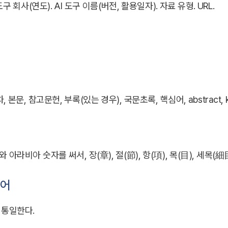
도구 회사(연도). AI 도구 이름(버전, 활용일자). 자료 유형. URL.
 본문, 참고문헌, 부록(있는 경우), 국문초록, 핵심어, abstract,
라비아 숫자를 써서, 장(章), 절(節), 항(項), 목(目), 세목(細目)을 각
원어
 통일한다.