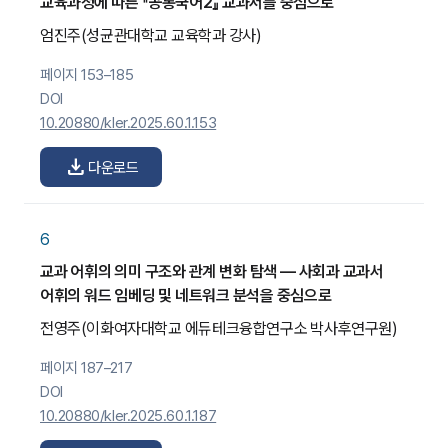
교육과정에 따른 『공통국어2』 교과서를 중심으로
엄진주
(성균관대학교 교육학과 강사)
페이지 153–185
DOI
10.20880/kler.2025.60.1.153
download
다운로드
6
교과 어휘의 의미 구조와 관계 변화 탐색 — 사회과 교과서
어휘의 워드 임베딩 및 네트워크 분석을 중심으로
전영주
(이화여자대학교 에듀테크융합연구소 박사후연구원)
페이지 187–217
DOI
10.20880/kler.2025.60.1.187