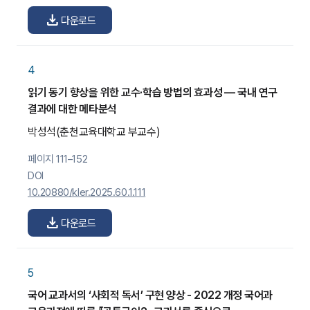
download
다운로드
4
읽기 동기 향상을 위한 교수·학습 방법의 효과성 — 국내 연구
결과에 대한 메타분석
박성석
(춘천교육대학교 부교수)
페이지 111–152
DOI
10.20880/kler.2025.60.1.111
download
다운로드
5
국어 교과서의 ‘사회적 독서’ 구현 양상 - 2022 개정 국어과