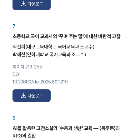
download
다운로드
7
초등학교 국어 교과서의 ‘꾸며 주는 말’에 대한 비판적 고찰
최선희
(대구교육대학교 국어교육과 조교수)
박혜진
(인하대학교 국어교육과 조교수)
페이지 219–255
DOI
10.20880/kler.2025.60.1.219
download
다운로드
8
AI를 활용한 고전소설의 ‘수용과 생산’ 교육 — 〈옥루몽〉과
RPG의 결합