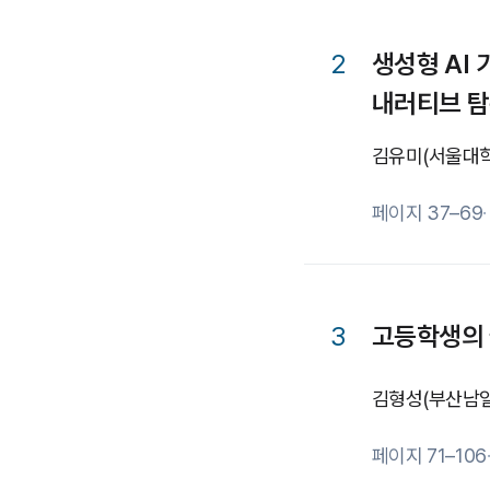
2
생성형 AI
내러티브 탐구
김유미
(서울대
페이지 37–69
3
고등학생의 
김형성
(부산남
페이지 71–106