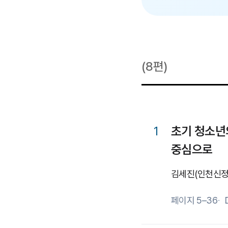
(8편)
1
초기 청소년
중심으로
김세진
(인천신정
페이지 5–36