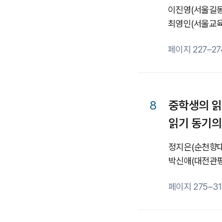
이진영
(서울길
최영인
(서울교
페이지 227–27
8
중학생의 읽
읽기 동기의
정지은
(순천향
박신애
(대전관
페이지 275–31