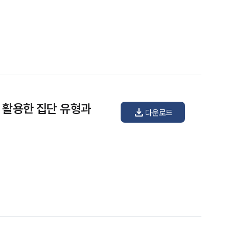
을 활용한 집단 유형과
download
다운로드