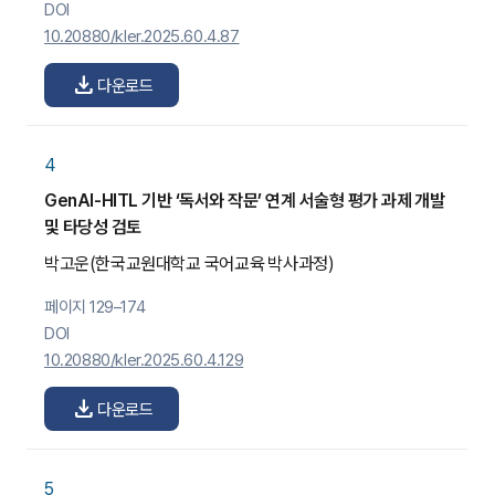
DOI
10.20880/kler.2025.60.4.87
download
다운로드
4
GenAI-HITL 기반 ‘독서와 작문’ 연계 서술형 평가 과제 개발
및 타당성 검토
박고운
(한국교원대학교 국어교육 박사과정)
페이지 129–174
DOI
10.20880/kler.2025.60.4.129
download
다운로드
5