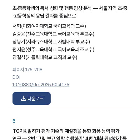
초·중등학생의 독서 성향 및 행동 양상 분석 — 서울 지역 초·중
·고등학생의 응답 결과를 중심으로
서혁
(이화여자대학교 국어교육과 교수)
김종윤
(진주교육대학교 국어교육과 부교수)
장봉기
(시라큐스대학교 사범대학 부교수)
편지윤
(청주교육대학교 국어교육과 조교수)
양길석
(가톨릭대학교 교직과 교수)
페이지 175–208
DOI
10.20880/kler.2025.60.4.175
download
다운로드
6
TOPIK 말하기 평가 기준의 재설정을 통한 화용 능력 평가
연구 — 2번 ‘그림 보고 역할 수행하기’, 4번 ‘대화 완성하기’를