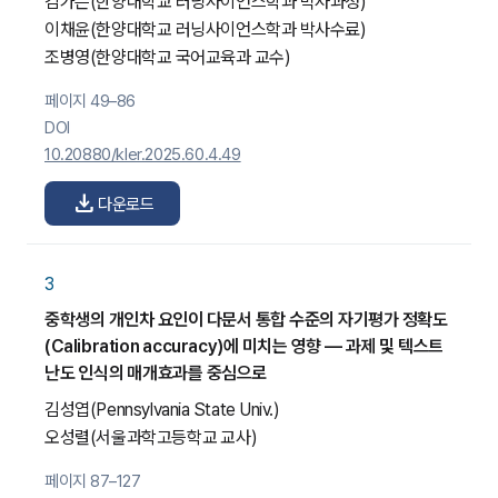
김가은
(한양대학교 러닝사이언스학과 박사과정)
이채윤
(한양대학교 러닝사이언스학과 박사수료)
조병영
(한양대학교 국어교육과 교수)
페이지 49–86
DOI
10.20880/kler.2025.60.4.49
download
다운로드
3
중학생의 개인차 요인이 다문서 통합 수준의 자기평가 정확도
(Calibration accuracy)에 미치는 영향 — 과제 및 텍스트
난도 인식의 매개효과를 중심으로
김성엽
(Pennsylvania State Univ.)
오성렬
(서울과학고등학교 교사)
페이지 87–127