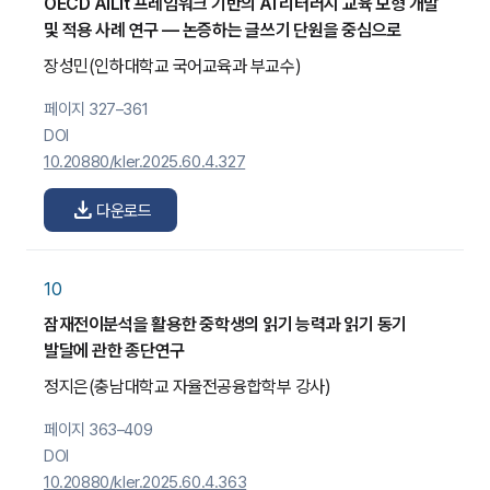
OECD AILit 프레임워크 기반의 AI 리터러시 교육 모형 개발
및 적용 사례 연구 — 논증하는 글쓰기 단원을 중심으로
장성민
(인하대학교 국어교육과 부교수)
페이지 327–361
DOI
10.20880/kler.2025.60.4.327
download
다운로드
10
잠재전이분석을 활용한 중학생의 읽기 능력과 읽기 동기
발달에 관한 종단연구
정지은
(충남대학교 자율전공융합학부 강사)
페이지 363–409
DOI
10.20880/kler.2025.60.4.363