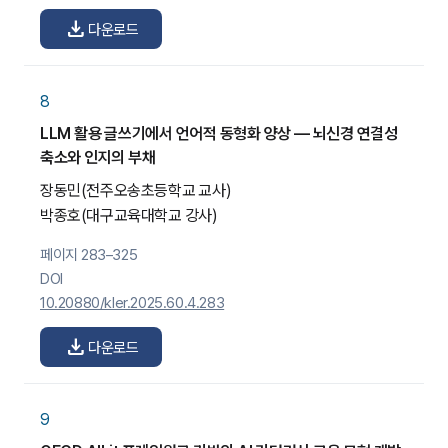
download
다운로드
8
LLM 활용 글쓰기에서 언어적 동형화 양상 — 뇌신경 연결성
축소와 인지의 부채
장동민
(전주오송초등학교 교사)
박종호
(대구교육대학교 강사)
페이지 283–325
DOI
10.20880/kler.2025.60.4.283
download
다운로드
9