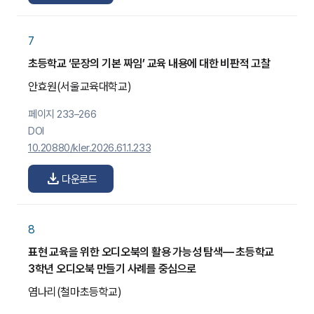
7
초등학교 ‘문장의 기본 짜임’ 교육 내용에 대한 비판적 고찰
안효원
(서울교육대학교)
페이지 233–266
DOI
10.20880/kler.2026.61.1.233
download
다운로드
8
표현 교육을 위한 오디오북의 활용 가능성 탐색— 초등학교
3학년 오디오북 만들기 사례를 중심으로
염나리
(철마초등학교)