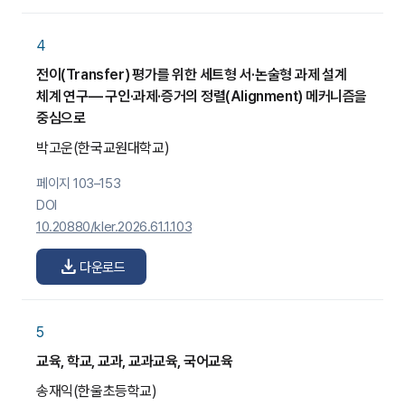
4
전이(Transfer) 평가를 위한 세트형 서·논술형 과제 설계
체계 연구— 구인·과제·증거의 정렬(Alignment) 메커니즘을
중심으로
박고운
(한국교원대학교)
페이지 103–153
DOI
10.20880/kler.2026.61.1.103
download
다운로드
5
교육, 학교, 교과, 교과교육, 국어교육
송재익
(한울초등학교)