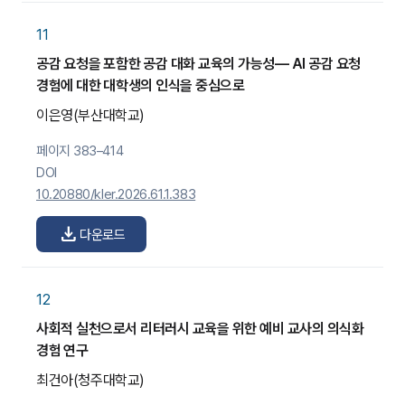
11
공감 요청을 포함한 공감 대화 교육의 가능성— AI 공감 요청
경험에 대한 대학생의 인식을 중심으로
이은영
(부산대학교)
페이지 383–414
DOI
10.20880/kler.2026.61.1.383
download
다운로드
12
사회적 실천으로서 리터러시 교육을 위한 예비 교사의 의식화
경험 연구
최건아
(청주대학교)