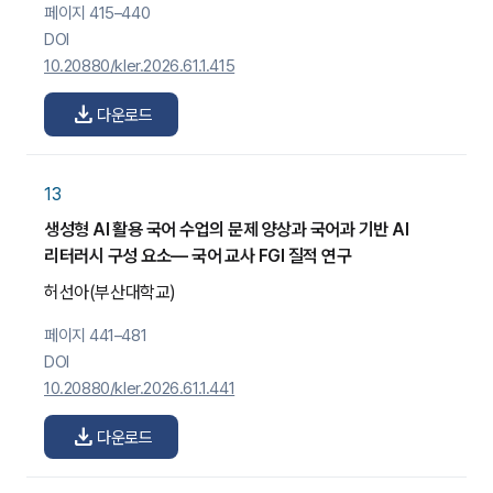
페이지 415–440
DOI
10.20880/kler.2026.61.1.415
download
다운로드
13
생성형 AI 활용 국어 수업의 문제 양상과 국어과 기반 AI
리터러시 구성 요소— 국어 교사 FGI 질적 연구
허선아
(부산대학교)
페이지 441–481
DOI
10.20880/kler.2026.61.1.441
download
다운로드