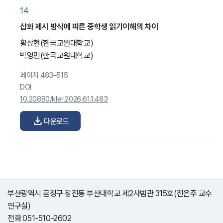
14
삽화 제시 방식에 따른 중학생 읽기이해의 차이
황상현
(한국교원대학교)
박영민
(한국교원대학교)
페이지 483–515
DOI
10.20880/kler.2026.61.1.483
download
다운로드
부산광역시 금정구 장전동 부산대학교 제2사범관 315호(전은주 교수
연구실)
전화 051-510-2602